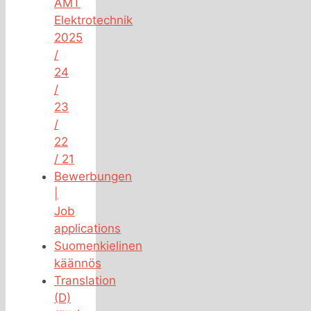
AMT
Elektrotechnik
2025
/
24
/
23
/
22
/ 21
Bewerbungen
|
Job
applications
Suomenkielinen
käännös
Translation
(D)